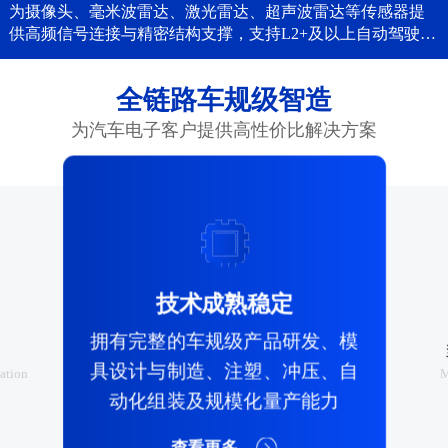
为摄像头、毫米波雷达、激光雷达、超声波雷达等传感器提
供高频信号连接与精密结构支撑，支持L2+及以上自动驾驶。
...
全链路车规级智造
为汽车电子客户提供高性价比解决方案

技术成熟稳定
拥有完整的车规级产品研发、模
具设计与制造、注塑、冲压、自
cation
M
动化组装及规模化量产能力
查看更多