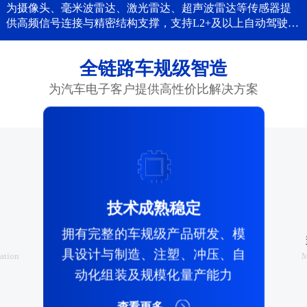
为摄像头、毫米波雷达、激光雷达、超声波雷达等传感器提
供高频信号连接与精密结构支撑，支持L2+及以上自动驾驶。
...
全链路车规级智造
为汽车电子客户提供高性价比解决方案

技术成熟稳定
拥有完整的车规级产品研发、模
具设计与制造、注塑、冲压、自
cation
M
动化组装及规模化量产能力
查看更多