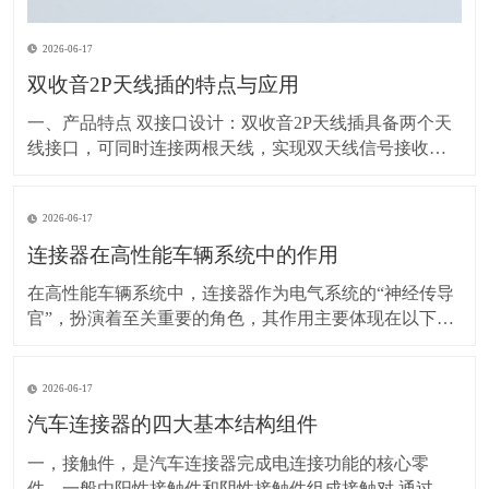
2026-06-17
双收音2P天线插的特点与应用
一、产品特点 双接口设计：双收音2P天线插具备两个天
线接口，可同时连接两根天线，实现双天线信号接收功
能。这种设计有助于增强信号接收的稳定性和覆盖范
围，提高信号质量。 2P结构：2P（两针/两极）结构使得
2026-06-17
插座设计紧凑，易于安装和使用。同时，这种结构也保
证了信号传输的稳定性和可靠性。 兼容
连接器在高性能车辆系统中的作用
在高性能车辆系统中，连接器作为电气系统的“神经传导
官”，扮演着至关重要的角色，其作用主要体现在以下几
个方面： 一、实现电能传输 关键作用：连接器负责将电
池的电能传输到车辆各个需要电力的部件，如点火系
2026-06-17
统、灯光、音响等。可靠的电源传输保障这些部件正常
工作，例如点火系统得到稳定电能才能产生足够强的
汽车连接器的四大基本结构组件
一，接触件，是汽车连接器完成电连接功能的核心零
件。一般由阳性接触件和阴性接触件组成接触对,通过