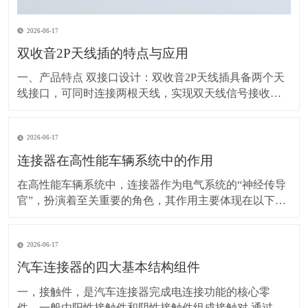
2026-06-17
双收音2P天线插的特点与应用
一、产品特点 双接口设计：双收音2P天线插具备两个天
线接口，可同时连接两根天线，实现双天线信号接收功
能。这种设计有助于增强信号接收的稳定性和覆盖范
围，提高信号质量。 2P结构：2P（两针/两极）结构使得
2026-06-17
插座设计紧凑，易于安装和使用。同时，这种结构也保
证了信号传输的稳定性和可靠性。 兼容
连接器在高性能车辆系统中的作用
在高性能车辆系统中，连接器作为电气系统的“神经传导
官”，扮演着至关重要的角色，其作用主要体现在以下几
个方面： 一、实现电能传输 关键作用：连接器负责将电
池的电能传输到车辆各个需要电力的部件，如点火系
2026-06-17
统、灯光、音响等。可靠的电源传输保障这些部件正常
工作，例如点火系统得到稳定电能才能产生足够强的
汽车连接器的四大基本结构组件
一，接触件，是汽车连接器完成电连接功能的核心零
件。一般由阳性接触件和阴性接触件组成接触对,通过