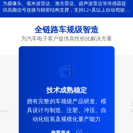
为摄像头、毫米波雷达、激光雷达、超声波雷达等传感器提
供高频信号连接与精密结构支撑，支持L2+及以上自动驾驶。
...
全链路车规级智造
为汽车电子客户提供高性价比解决方案

技术成熟稳定
拥有完整的车规级产品研发、模
具设计与制造、注塑、冲压、自
cation
M
动化组装及规模化量产能力
查看更多