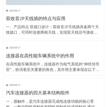
2026-06-17
双收音2P天线插的特点与应用
一、产品特点 双接口设计：双收音2P天线插具备两个天
线接口，可同时连接两根天线，实现双天线信号接收功
能。这种设计有助于增强信号接收的稳定性和覆盖范
围，提高信号质量。 2P结构：2P（两针/两极）结构使得
2026-06-17
插座设计紧凑，易于安装和使用。同时，这种结构也保
证了信号传输的稳定性和可靠性。 兼容
连接器在高性能车辆系统中的作用
在高性能车辆系统中，连接器作为电气系统的“神经传导
官”，扮演着至关重要的角色，其作用主要体现在以下几
个方面： 一、实现电能传输 关键作用：连接器负责将电
池的电能传输到车辆各个需要电力的部件，如点火系
2026-06-17
统、灯光、音响等。可靠的电源传输保障这些部件正常
工作，例如点火系统得到稳定电能才能产生足够强的
汽车连接器的四大基本结构组件
一，接触件，是汽车连接器完成电连接功能的核心零
件。一般由阳性接触件和阴性接触件组成接触对,通过