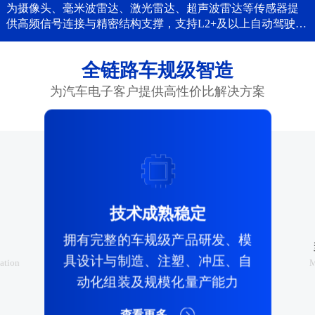
为摄像头、毫米波雷达、激光雷达、超声波雷达等传感器提
供高频信号连接与精密结构支撑，支持L2+及以上自动驾驶。
...
全链路车规级智造
为汽车电子客户提供高性价比解决方案

技术成熟稳定
拥有完整的车规级产品研发、模
具设计与制造、注塑、冲压、自
cation
M
动化组装及规模化量产能力
查看更多